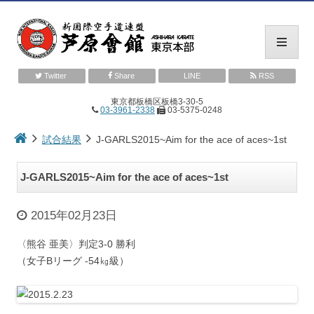
Twitter
Share
LINE
RSS
東京都板橋区板橋3-30-5
03-3961-2338
03-5375-0248
コ
試合結果
J-GARLS2015~Aim for the ace of aces~1st
ン
テ
ン
ツ
J-GARLS2015~Aim for the ace of aces~1st
へ
ス
キ
2015年02月23日
ッ
プ
〈熊谷 亜美〉判定3-0 勝利
（女子Bリーグ -54㎏級）